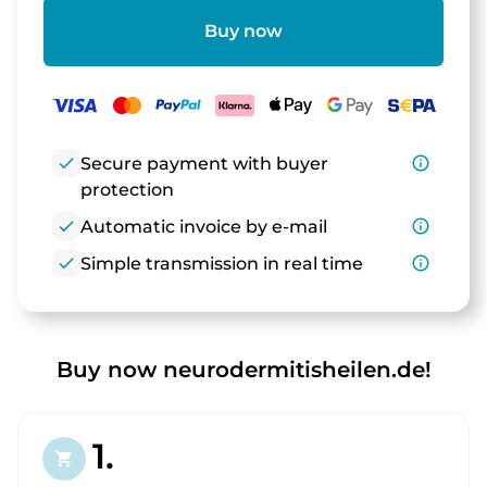
Buy now
check
Secure payment with buyer
info_outline
protection
check
Automatic invoice by e-mail
info_outline
check
Simple transmission in real time
info_outline
Buy now neurodermitisheilen.de!
1.
shopping_cart