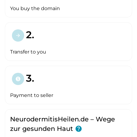
You buy the domain
2.
arrow_forward
Transfer to you
3.
paid
Payment to seller
NeurodermitisHeilen.de – Wege
zur gesunden Haut
help